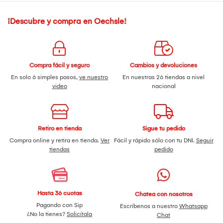
¡Descubre y compra en Oechsle!
Compra fácil y seguro
Cambios y devoluciones
En solo 6 simples pasos,
ve nuestro
En nuestras 26 tiendas a nivel
video
nacional
Retiro en tienda
Sigue tu pedido
Compra online y retira en tienda.
Ver
Fácil y rápido sólo con tu DNI.
Seguir
tiendas
pedido
Hasta 36 cuotas
Chatea con nosotros
Pagando con Sip
Escríbenos a nuestro
Whatsapp
¿No la tienes?
Solicítala
Chat