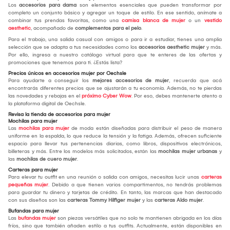
Los
accesorios para dama
son elementos esenciales que pueden transformar por
completo un conjunto básico y agregar un toque de estilo. En ese sentido, anímate a
combinar tus prendas favoritas, como una
camisa blanca de mujer
o un
vestido
aesthetic
, acompañado de
complementos para el pelo
.
Para el trabajo, una salida casual con amigos o para ir a estudiar, tienes una amplia
selección que se adapta a tus necesidades como los
accesorios aesthetic mujer
y más.
Por ello, ingresa a nuestro catálogo virtual para que te enteres de las ofertas y
promociones que tenemos para ti. ¿Estás lista?
Precios únicos en accesorios mujer por Oechsle
Para ayudarte a conseguir los
mejores accesorios de mujer
, recuerda que acá
encontrarás diferentes precios que se ajustarán a tu economía. Además, no te pierdas
las novedades y rebajas en el
próximo Cyber Wow
. Por eso, debes mantenerte atento a
la plataforma digital de Oechsle.
Revisa la tienda de accesorios para mujer
Mochilas para mujer
Las
mochilas para mujer
de moda están diseñadas para distribuir el peso de manera
uniforme en la espalda, lo que reduce la tensión y la fatiga. Además, ofrecen suficiente
espacio para llevar tus pertenencias diarias, como libros, dispositivos electrónicos,
billeteras y más. Entre los modelos más solicitados, están las
mochilas mujer urbanas
y
las
mochilas de cuero mujer
.
Carteras para mujer
Para elevar tu outfit en una reunión o salida con amigos, necesitas lucir unas
carteras
pequeñas mujer
. Debido a que tienen varios compartimentos, no tendrás problemas
para guardar tu dinero y tarjetas de crédito. En tanto, las marcas que han destacado
con sus diseños son las
carteras Tommy Hilfiger mujer
y las
carteras Aldo mujer
.
Bufandas para mujer
Las
bufandas mujer
son piezas versátiles que no solo te mantienen abrigada en los días
fríos, sino que también añaden estilo a tus outfits. Actualmente, están disponibles en