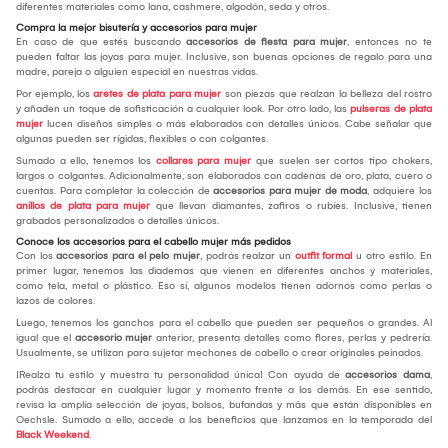
diferentes materiales como lana, cashmere, algodón, seda y otros.
Compra la mejor bisutería y accesorios para mujer
En caso de que estés buscando
accesorios de fiesta para mujer
, entonces no te
pueden faltar las joyas para mujer. Inclusive, son buenas opciones de regalo para una
madre, pareja o alguien especial en nuestras vidas.
Por ejemplo, los
aretes de plata para mujer
son piezas que realzan la belleza del rostro
y añaden un toque de sofisticación a cualquier look. Por otro lado, las
pulseras de plata
mujer
lucen diseños simples o más elaborados con detalles únicos. Cabe señalar que
algunas pueden ser rígidas, flexibles o con colgantes.
Sumado a ello, tenemos los
collares para mujer
que suelen ser cortos tipo chokers,
largos o colgantes. Adicionalmente, son elaborados con cadenas de oro, plata, cuero o
cuentas. Para completar la colección de
accesorios para mujer de moda
, adquiere los
anillos de plata para mujer
que llevan diamantes, zafiros o rubíes. Inclusive, tienen
grabados personalizados o detalles únicos.
Conoce los accesorios para el cabello mujer más pedidos
Con los
accesorios para el pelo mujer
, podrás realzar un
outfit formal
u otro estilo. En
primer lugar, tenemos las diademas que vienen en diferentes anchos y materiales,
como tela, metal o plástico. Eso sí, algunos modelos tienen adornos como perlas o
lazos de colores.
Luego, tenemos los ganchos para el cabello que pueden ser pequeños o grandes. Al
igual que el
accesorio mujer
anterior, presenta detalles como flores, perlas y pedrería.
Usualmente, se utilizan para sujetar mechones de cabello o crear originales peinados.
¡Realza tu estilo y muestra tu personalidad única! Con ayuda de
accesorios dama
,
podrás destacar en cualquier lugar y momento frente a los demás. En ese sentido,
revisa la amplia selección de joyas, bolsos, bufandas y más que están disponibles en
Oechsle. Sumado a ello, accede a los beneficios que lanzamos en la temporada del
Black Weekend
.