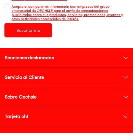
Acepto el compartir mi información con empresas del grupo
empresarial de OECHSLE para el envío de comunicaciones
publicitarias sobre sus productos, servicios, promociones, eventos y
otras actividades comerciales de interés.
Suscribirme
Secciones destacadas
Servicio al Cliente
Sobre Oechsle
Tarjeta oh!