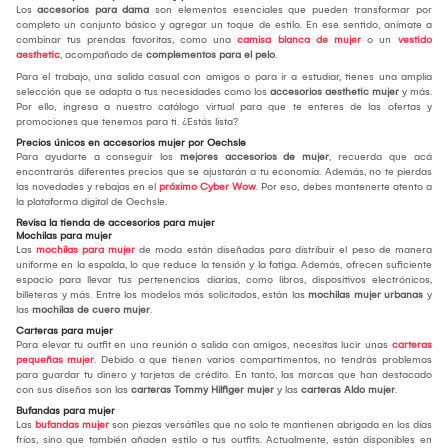
Los
accesorios para dama
son elementos esenciales que pueden transformar por
completo un conjunto básico y agregar un toque de estilo. En ese sentido, anímate a
combinar tus prendas favoritas, como una
camisa blanca de mujer
o un
vestido
aesthetic
, acompañado de
complementos para el pelo
.
Para el trabajo, una salida casual con amigos o para ir a estudiar, tienes una amplia
selección que se adapta a tus necesidades como los
accesorios aesthetic mujer
y más.
Por ello, ingresa a nuestro catálogo virtual para que te enteres de las ofertas y
promociones que tenemos para ti. ¿Estás lista?
Precios únicos en accesorios mujer por Oechsle
Para ayudarte a conseguir los
mejores accesorios de mujer
, recuerda que acá
encontrarás diferentes precios que se ajustarán a tu economía. Además, no te pierdas
las novedades y rebajas en el
próximo Cyber Wow
. Por eso, debes mantenerte atento a
la plataforma digital de Oechsle.
Revisa la tienda de accesorios para mujer
Mochilas para mujer
Las
mochilas para mujer
de moda están diseñadas para distribuir el peso de manera
uniforme en la espalda, lo que reduce la tensión y la fatiga. Además, ofrecen suficiente
espacio para llevar tus pertenencias diarias, como libros, dispositivos electrónicos,
billeteras y más. Entre los modelos más solicitados, están las
mochilas mujer urbanas
y
las
mochilas de cuero mujer
.
Carteras para mujer
Para elevar tu outfit en una reunión o salida con amigos, necesitas lucir unas
carteras
pequeñas mujer
. Debido a que tienen varios compartimentos, no tendrás problemas
para guardar tu dinero y tarjetas de crédito. En tanto, las marcas que han destacado
con sus diseños son las
carteras Tommy Hilfiger mujer
y las
carteras Aldo mujer
.
Bufandas para mujer
Las
bufandas mujer
son piezas versátiles que no solo te mantienen abrigada en los días
fríos, sino que también añaden estilo a tus outfits. Actualmente, están disponibles en