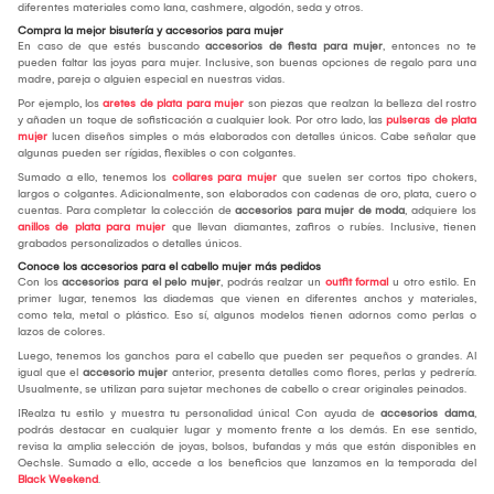
diferentes materiales como lana, cashmere, algodón, seda y otros.
Compra la mejor bisutería y accesorios para mujer
En caso de que estés buscando
accesorios de fiesta para mujer
, entonces no te
pueden faltar las joyas para mujer. Inclusive, son buenas opciones de regalo para una
madre, pareja o alguien especial en nuestras vidas.
Por ejemplo, los
aretes de plata para mujer
son piezas que realzan la belleza del rostro
y añaden un toque de sofisticación a cualquier look. Por otro lado, las
pulseras de plata
mujer
lucen diseños simples o más elaborados con detalles únicos. Cabe señalar que
algunas pueden ser rígidas, flexibles o con colgantes.
Sumado a ello, tenemos los
collares para mujer
que suelen ser cortos tipo chokers,
largos o colgantes. Adicionalmente, son elaborados con cadenas de oro, plata, cuero o
cuentas. Para completar la colección de
accesorios para mujer de moda
, adquiere los
anillos de plata para mujer
que llevan diamantes, zafiros o rubíes. Inclusive, tienen
grabados personalizados o detalles únicos.
Conoce los accesorios para el cabello mujer más pedidos
Con los
accesorios para el pelo mujer
, podrás realzar un
outfit formal
u otro estilo. En
primer lugar, tenemos las diademas que vienen en diferentes anchos y materiales,
como tela, metal o plástico. Eso sí, algunos modelos tienen adornos como perlas o
lazos de colores.
Luego, tenemos los ganchos para el cabello que pueden ser pequeños o grandes. Al
igual que el
accesorio mujer
anterior, presenta detalles como flores, perlas y pedrería.
Usualmente, se utilizan para sujetar mechones de cabello o crear originales peinados.
¡Realza tu estilo y muestra tu personalidad única! Con ayuda de
accesorios dama
,
podrás destacar en cualquier lugar y momento frente a los demás. En ese sentido,
revisa la amplia selección de joyas, bolsos, bufandas y más que están disponibles en
Oechsle. Sumado a ello, accede a los beneficios que lanzamos en la temporada del
Black Weekend
.