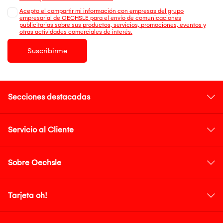
Acepto el compartir mi información con empresas del grupo
empresarial de OECHSLE para el envío de comunicaciones
publicitarias sobre sus productos, servicios, promociones, eventos y
otras actividades comerciales de interés.
Suscribirme
Secciones destacadas
Servicio al Cliente
Sobre Oechsle
Tarjeta oh!