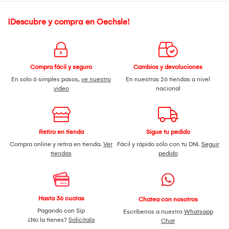
¡Descubre y compra en Oechsle!
Compra fácil y seguro
Cambios y devoluciones
En solo 6 simples pasos,
ve nuestro
En nuestras 26 tiendas a nivel
video
nacional
Retiro en tienda
Sigue tu pedido
Compra online y retira en tienda.
Ver
Fácil y rápido sólo con tu DNI.
Seguir
tiendas
pedido
Hasta 36 cuotas
Chatea con nosotros
Pagando con Sip
Escríbenos a nuestro
Whatsapp
¿No la tienes?
Solicítala
Chat