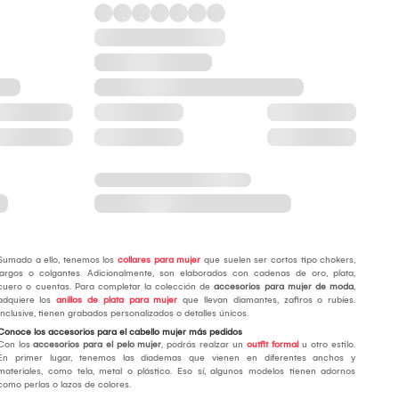
Sumado a ello, tenemos los
collares para mujer
que suelen ser cortos tipo chokers,
largos o colgantes. Adicionalmente, son elaborados con cadenas de oro, plata,
cuero o cuentas. Para completar la colección de
accesorios para mujer de moda
,
adquiere los
anillos de plata para mujer
que llevan diamantes, zafiros o rubíes.
Inclusive, tienen grabados personalizados o detalles únicos.
Conoce los accesorios para el cabello mujer más pedidos
Con los
accesorios para el pelo mujer
, podrás realzar un
outfit formal
u otro estilo.
En primer lugar, tenemos las diademas que vienen en diferentes anchos y
materiales, como tela, metal o plástico. Eso sí, algunos modelos tienen adornos
como perlas o lazos de colores.