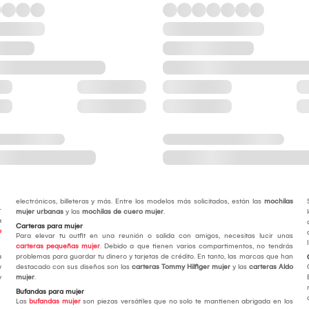
electrónicos, billeteras y más. Entre los modelos más solicitados, están las
mochilas
r
mujer urbanas
y las
mochilas de cuero mujer
.
a
Carteras para mujer
o
Para elevar tu outfit en una reunión o salida con amigos, necesitas lucir unas
carteras pequeñas mujer
. Debido a que tienen varios compartimentos, no tendrás
a
problemas para guardar tu dinero y tarjetas de crédito. En tanto, las marcas que han
y
destacado con sus diseños son las
carteras Tommy Hilfiger mujer
y las
carteras Aldo
y
mujer
.
Bufandas para mujer
Las
bufandas mujer
son piezas versátiles que no solo te mantienen abrigada en los