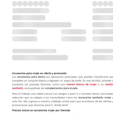
Accesorios para mujer en oferta y promoción
Los
accesorios para dama
son elementos esenciales que pueden transformar po
completo un conjunto básico y agregar un toque de estilo. En ese sentido, anímate 
combinar tus prendas favoritas, como una
camisa blanca de mujer
o un
vestid
aesthetic
, acompañado de
complementos para el pelo
.
Para el trabajo, una salida casual con amigos o para ir a estudiar, tienes una ampli
selección que se adapta a tus necesidades como los
accesorios aesthetic mujer
más. Por ello, ingresa a nuestro catálogo virtual para que te enteres de las ofertas 
promociones que tenemos para ti. ¿Estás lista?
Precios únicos en accesorios mujer por Oechsle