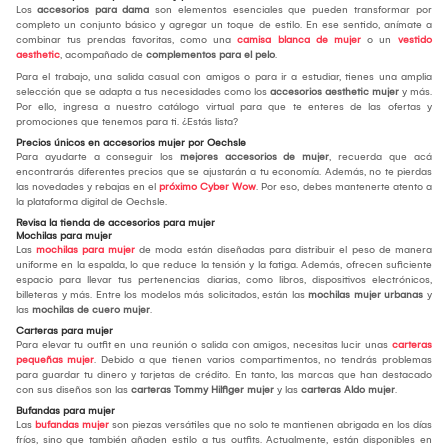
Los
accesorios para dama
son elementos esenciales que pueden transformar por
completo un conjunto básico y agregar un toque de estilo. En ese sentido, anímate a
combinar tus prendas favoritas, como una
camisa blanca de mujer
o un
vestido
aesthetic
, acompañado de
complementos para el pelo
.
Para el trabajo, una salida casual con amigos o para ir a estudiar, tienes una amplia
selección que se adapta a tus necesidades como los
accesorios aesthetic mujer
y más.
Por ello, ingresa a nuestro catálogo virtual para que te enteres de las ofertas y
promociones que tenemos para ti. ¿Estás lista?
Precios únicos en accesorios mujer por Oechsle
Para ayudarte a conseguir los
mejores accesorios de mujer
, recuerda que acá
encontrarás diferentes precios que se ajustarán a tu economía. Además, no te pierdas
las novedades y rebajas en el
próximo Cyber Wow
. Por eso, debes mantenerte atento a
la plataforma digital de Oechsle.
Revisa la tienda de accesorios para mujer
Mochilas para mujer
Las
mochilas para mujer
de moda están diseñadas para distribuir el peso de manera
uniforme en la espalda, lo que reduce la tensión y la fatiga. Además, ofrecen suficiente
espacio para llevar tus pertenencias diarias, como libros, dispositivos electrónicos,
billeteras y más. Entre los modelos más solicitados, están las
mochilas mujer urbanas
y
las
mochilas de cuero mujer
.
Carteras para mujer
Para elevar tu outfit en una reunión o salida con amigos, necesitas lucir unas
carteras
pequeñas mujer
. Debido a que tienen varios compartimentos, no tendrás problemas
para guardar tu dinero y tarjetas de crédito. En tanto, las marcas que han destacado
con sus diseños son las
carteras Tommy Hilfiger mujer
y las
carteras Aldo mujer
.
Bufandas para mujer
Las
bufandas mujer
son piezas versátiles que no solo te mantienen abrigada en los días
fríos, sino que también añaden estilo a tus outfits. Actualmente, están disponibles en