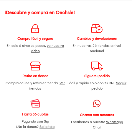
¡Descubre y compra en Oechsle!
Compra fácil y seguro
Cambios y devoluciones
En solo 6 simples pasos,
ve nuestro
En nuestras 26 tiendas a nivel
video
nacional
Retiro en tienda
Sigue tu pedido
Compra online y retira en tienda.
Ver
Fácil y rápido sólo con tu DNI.
Seguir
tiendas
pedido
Hasta 36 cuotas
Chatea con nosotros
Pagando con Sip
Escríbenos a nuestro
Whatsapp
¿No la tienes?
Solicítala
Chat