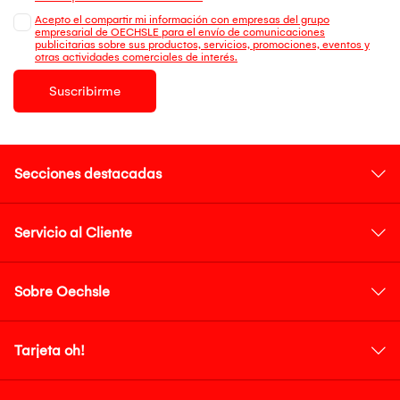
Acepto el compartir mi información con empresas del grupo
empresarial de OECHSLE para el envío de comunicaciones
publicitarias sobre sus productos, servicios, promociones, eventos y
otras actividades comerciales de interés.
Suscribirme
Secciones destacadas
Servicio al Cliente
Sobre Oechsle
Tarjeta oh!