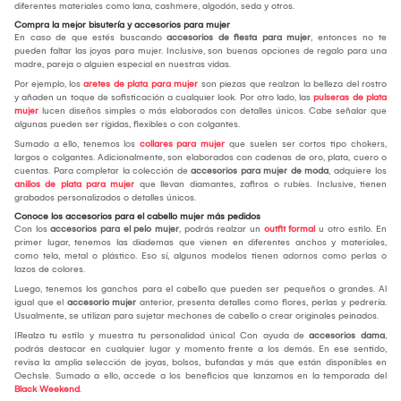
diferentes materiales como lana, cashmere, algodón, seda y otros.
Compra la mejor bisutería y accesorios para mujer
En caso de que estés buscando
accesorios de fiesta para mujer
, entonces no te
pueden faltar las joyas para mujer. Inclusive, son buenas opciones de regalo para una
madre, pareja o alguien especial en nuestras vidas.
Por ejemplo, los
aretes de plata para mujer
son piezas que realzan la belleza del rostro
y añaden un toque de sofisticación a cualquier look. Por otro lado, las
pulseras de plata
mujer
lucen diseños simples o más elaborados con detalles únicos. Cabe señalar que
algunas pueden ser rígidas, flexibles o con colgantes.
Sumado a ello, tenemos los
collares para mujer
que suelen ser cortos tipo chokers,
largos o colgantes. Adicionalmente, son elaborados con cadenas de oro, plata, cuero o
cuentas. Para completar la colección de
accesorios para mujer de moda
, adquiere los
anillos de plata para mujer
que llevan diamantes, zafiros o rubíes. Inclusive, tienen
grabados personalizados o detalles únicos.
Conoce los accesorios para el cabello mujer más pedidos
Con los
accesorios para el pelo mujer
, podrás realzar un
outfit formal
u otro estilo. En
primer lugar, tenemos las diademas que vienen en diferentes anchos y materiales,
como tela, metal o plástico. Eso sí, algunos modelos tienen adornos como perlas o
lazos de colores.
Luego, tenemos los ganchos para el cabello que pueden ser pequeños o grandes. Al
igual que el
accesorio mujer
anterior, presenta detalles como flores, perlas y pedrería.
Usualmente, se utilizan para sujetar mechones de cabello o crear originales peinados.
¡Realza tu estilo y muestra tu personalidad única! Con ayuda de
accesorios dama
,
podrás destacar en cualquier lugar y momento frente a los demás. En ese sentido,
revisa la amplia selección de joyas, bolsos, bufandas y más que están disponibles en
Oechsle. Sumado a ello, accede a los beneficios que lanzamos en la temporada del
Black Weekend
.