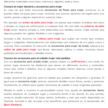
diferentes materiales como lana, cashmere, algodón, seda y otros.
Compra la mejor bisutería y accesorios para mujer
En caso de que estés buscando
accesorios de fiesta para mujer
, entonces no te
pueden faltar las joyas para mujer. Inclusive, son buenas opciones de regalo para una
madre, pareja o alguien especial en nuestras vidas.
Por ejemplo, los
aretes de plata para mujer
son piezas que realzan la belleza del rostro
y añaden un toque de sofisticación a cualquier look. Por otro lado, las
pulseras de plata
mujer
lucen diseños simples o más elaborados con detalles únicos. Cabe señalar que
algunas pueden ser rígidas, flexibles o con colgantes.
Sumado a ello, tenemos los
collares para mujer
que suelen ser cortos tipo chokers,
largos o colgantes. Adicionalmente, son elaborados con cadenas de oro, plata, cuero o
cuentas. Para completar la colección de
accesorios para mujer de moda
, adquiere los
anillos de plata para mujer
que llevan diamantes, zafiros o rubíes. Inclusive, tienen
grabados personalizados o detalles únicos.
Conoce los accesorios para el cabello mujer más pedidos
Con los
accesorios para el pelo mujer
, podrás realzar un
outfit formal
u otro estilo. En
primer lugar, tenemos las diademas que vienen en diferentes anchos y materiales,
como tela, metal o plástico. Eso sí, algunos modelos tienen adornos como perlas o
lazos de colores.
Luego, tenemos los ganchos para el cabello que pueden ser pequeños o grandes. Al
igual que el
accesorio mujer
anterior, presenta detalles como flores, perlas y pedrería.
Usualmente, se utilizan para sujetar mechones de cabello o crear originales peinados.
¡Realza tu estilo y muestra tu personalidad única! Con ayuda de
accesorios dama
,
podrás destacar en cualquier lugar y momento frente a los demás. En ese sentido,
revisa la amplia selección de joyas, bolsos, bufandas y más que están disponibles en
Oechsle. Sumado a ello, accede a los beneficios que lanzamos en la temporada del
Black Weekend
.