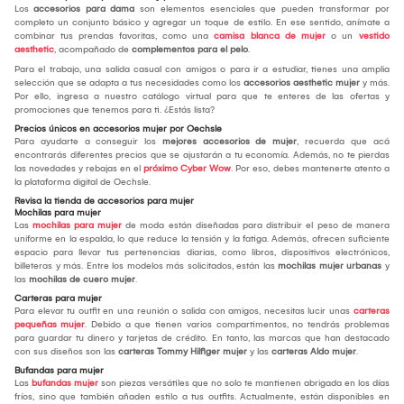
Los
accesorios para dama
son elementos esenciales que pueden transformar por
completo un conjunto básico y agregar un toque de estilo. En ese sentido, anímate a
combinar tus prendas favoritas, como una
camisa blanca de mujer
o un
vestido
aesthetic
, acompañado de
complementos para el pelo
.
Para el trabajo, una salida casual con amigos o para ir a estudiar, tienes una amplia
selección que se adapta a tus necesidades como los
accesorios aesthetic mujer
y más.
Por ello, ingresa a nuestro catálogo virtual para que te enteres de las ofertas y
promociones que tenemos para ti. ¿Estás lista?
Precios únicos en accesorios mujer por Oechsle
Para ayudarte a conseguir los
mejores accesorios de mujer
, recuerda que acá
encontrarás diferentes precios que se ajustarán a tu economía. Además, no te pierdas
las novedades y rebajas en el
próximo Cyber Wow
. Por eso, debes mantenerte atento a
la plataforma digital de Oechsle.
Revisa la tienda de accesorios para mujer
Mochilas para mujer
Las
mochilas para mujer
de moda están diseñadas para distribuir el peso de manera
uniforme en la espalda, lo que reduce la tensión y la fatiga. Además, ofrecen suficiente
espacio para llevar tus pertenencias diarias, como libros, dispositivos electrónicos,
billeteras y más. Entre los modelos más solicitados, están las
mochilas mujer urbanas
y
las
mochilas de cuero mujer
.
Carteras para mujer
Para elevar tu outfit en una reunión o salida con amigos, necesitas lucir unas
carteras
pequeñas mujer
. Debido a que tienen varios compartimentos, no tendrás problemas
para guardar tu dinero y tarjetas de crédito. En tanto, las marcas que han destacado
con sus diseños son las
carteras Tommy Hilfiger mujer
y las
carteras Aldo mujer
.
Bufandas para mujer
Las
bufandas mujer
son piezas versátiles que no solo te mantienen abrigada en los días
fríos, sino que también añaden estilo a tus outfits. Actualmente, están disponibles en