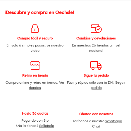
¡Descubre y compra en Oechsle!
Compra fácil y seguro
Cambios y devoluciones
En solo 6 simples pasos,
ve nuestro
En nuestras 26 tiendas a nivel
video
nacional
Retiro en tienda
Sigue tu pedido
Compra online y retira en tienda.
Ver
Fácil y rápido sólo con tu DNI.
Seguir
tiendas
pedido
Hasta 36 cuotas
Chatea con nosotros
Pagando con Sip
Escríbenos a nuestro
Whatsapp
¿No la tienes?
Solicítala
Chat