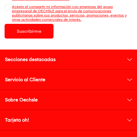
Acepto el compartir mi información con empresas del grupo
empresarial de OECHSLE para el envío de comunicaciones
publicitarias sobre sus productos, servicios, promociones, eventos y
otras actividades comerciales de interés.
Suscribirme
Secciones destacadas
Servicio al Cliente
Sobre Oechsle
Tarjeta oh!