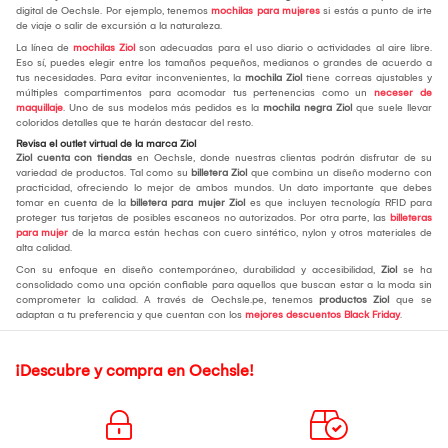
digital de Oechsle. Por ejemplo, tenemos
mochilas para mujeres
si estás a punto de irte
de viaje o salir de excursión a la naturaleza.
La línea de
mochilas Ziol
son adecuadas para el uso diario o actividades al aire libre.
Eso sí, puedes elegir entre los tamaños pequeños, medianos o grandes de acuerdo a
tus necesidades. Para evitar inconvenientes, la
mochila Ziol
tiene correas ajustables y
múltiples compartimentos para acomodar tus pertenencias como un
neceser de
maquillaje
. Uno de sus modelos más pedidos es la
mochila negra Ziol
que suele llevar
coloridos detalles que te harán destacar del resto.
Revisa el outlet virtual de la marca Ziol
Ziol cuenta con tiendas
en Oechsle, donde nuestras clientas podrán disfrutar de su
variedad de productos. Tal como su
billetera Ziol
que combina un diseño moderno con
practicidad, ofreciendo lo mejor de ambos mundos. Un dato importante que debes
tomar en cuenta de la
billetera para mujer Ziol
es que incluyen tecnología RFID para
proteger tus tarjetas de posibles escaneos no autorizados. Por otra parte, las
billeteras
para mujer
de la marca están hechas con cuero sintético, nylon y otros materiales de
alta calidad.
Con su enfoque en diseño contemporáneo, durabilidad y accesibilidad,
Ziol
se ha
consolidado como una opción confiable para aquellos que buscan estar a la moda sin
comprometer la calidad. A través de Oechsle.pe, tenemos
productos Ziol
que se
adaptan a tu preferencia y que cuentan con los
mejores descuentos Black Friday
.
¡Descubre y compra en Oechsle!