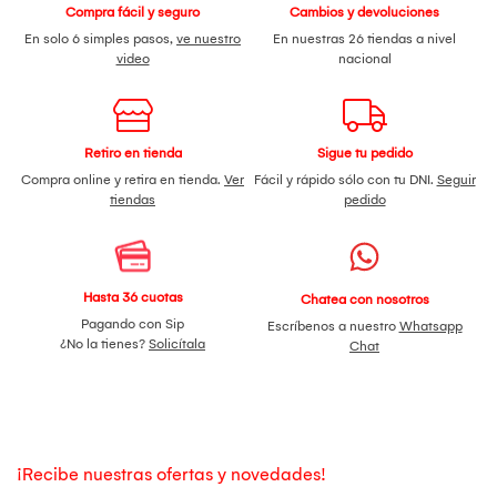
Compra fácil y seguro
Cambios y devoluciones
En solo 6 simples pasos,
ve nuestro
En nuestras 26 tiendas a nivel
video
nacional
Retiro en tienda
Sigue tu pedido
Compra online y retira en tienda.
Ver
Fácil y rápido sólo con tu DNI.
Seguir
tiendas
pedido
Hasta 36 cuotas
Chatea con nosotros
Pagando con Sip
Escríbenos a nuestro
Whatsapp
¿No la tienes?
Solicítala
Chat
¡Recibe nuestras ofertas y novedades!