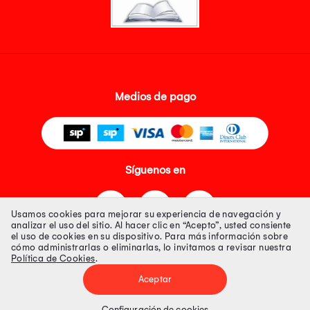
Medios de pago
Síguenos en
Usamos cookies para mejorar su experiencia de navegación y
analizar el uso del sitio. Al hacer clic en “Acepto”, usted consiente
el uso de cookies en su dispositivo. Para más información sobre
cómo administrarlas o eliminarlas, lo invitamos a revisar nuestra
Política de Cookies
.
Tienda 100% Segura
Aceptar
Tiendas Peruanas S.A. R.U.C. Nº 20493020618. Todos los derechos
reservados. Av. Aviación 2405 Piso 3, San Borja
Configuración de cookies