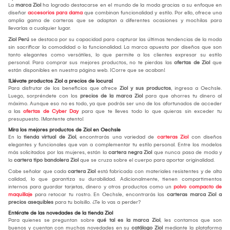
La
marca Ziol
ha logrado destacarse en el mundo de la moda gracias a su enfoque en
diseñar
accesorios para dama
que combinan funcionalidad y estilo. Por ello, ofrece una
amplia gama de carteras que se adaptan a diferentes ocasiones y mochilas para
llevarlas a cualquier lugar.
Ziol Perú
se destaca por su capacidad para capturar las últimas tendencias de la moda
sin sacrificar la comodidad o la funcionalidad. La marca apuesta por diseños que son
tanto elegantes como versátiles, lo que permite a los clientes expresar su estilo
personal. Para comprar sus mejores productos, no te pierdas las
ofertas de Ziol
que
están disponibles en nuestra página web. ¡Corre que se acaban!
¡Llévate productos Ziol a precios de locura!
Para disfrutar de los beneficios que ofrece
Ziol y sus productos
, ingresa a Oechsle.
Luego, sorpréndete con los
precios de la marca Ziol
para que ahorres tu dinero al
máximo. Aunque eso no es todo, ya que podrás ser uno de los afortunados de acceder
a las
ofertas de Cyber Day
para que te lleves todo lo que quieras sin exceder tu
presupuesto. ¡Mantente atento!
Mira los mejores productos de Ziol en Oechsle
En la
tienda virtual de Ziol
, encontrarás una variedad de
carteras Ziol
con diseños
elegantes y funcionales que van a complementar tu estilo personal. Entre los modelos
más solicitados por las mujeres, están la
cartera negra Ziol
que nunca pasa de moda y
la
cartera tipo bandolera Ziol
que se cruza sobre el cuerpo para aportar originalidad.
Cabe señalar que cada
cartera Ziol
está fabricada con materiales resistentes y de alta
calidad, lo que garantiza su durabilidad. Adicionalmente, tienen compartimentos
internos para guardar tarjetas, dinero y otros productos como un
polvo compacto de
maquillaje
para retocar tu rostro. En Oechsle, encontrarás las
carteras marca Ziol a
precios asequibles
para tu bolsillo. ¿Te lo vas a perder?
Entérate de las novedades de la tienda Ziol
Para quienes se preguntan sobre
qué tal es la marca Ziol
, les contamos que son
buenos y cuentan con muchas novedades en su
catálogo Ziol
mediante la plataforma