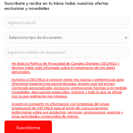
Suscríbete y recibe en tu inbox todas nuestras ofertas
exclusivas y novedades
He leído la Política de Privacidad de Canales Digitales OECHSLE y
declaro haber sido informado sobre el tratamiento de mis datos
personales.
Autorizo a OECHSLE a conocer mejor mis gustos y preferencias para
ofrecerme experiencias personalizadas. Acepto que me envien
contenido personalizado, exclusivo, promociones hechas a mi medida,
novedades, descuentos especiales, eventos y todo lo que se alinee
con lo que realmente me interesa.
Acepto el compartir mi información con empresas del grupo
empresarial de OECHSLE para el envío de comunicaciones
publicitarias sobre sus productos, servicios, promociones, eventos y
otras actividades comerciales de interés.
Suscribirme