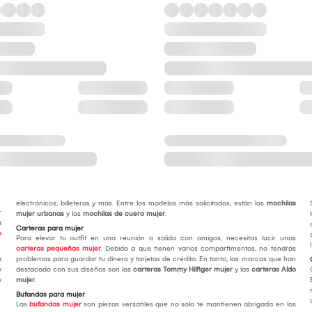
electrónicos, billeteras y más. Entre los modelos más solicitados, están las
mochilas
r
mujer urbanas
y las
mochilas de cuero mujer
.
a
Carteras para mujer
o
Para elevar tu outfit en una reunión o salida con amigos, necesitas lucir unas
carteras pequeñas mujer
. Debido a que tienen varios compartimentos, no tendrás
a
problemas para guardar tu dinero y tarjetas de crédito. En tanto, las marcas que han
y
destacado con sus diseños son las
carteras Tommy Hilfiger mujer
y las
carteras Aldo
y
mujer
.
Bufandas para mujer
Las
bufandas mujer
son piezas versátiles que no solo te mantienen abrigada en los