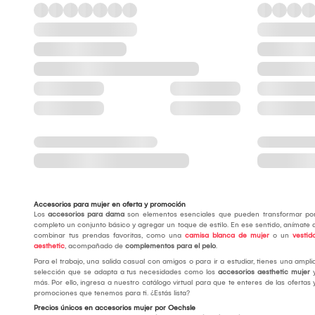
Accesorios para mujer en oferta y promoción
Los
accesorios para dama
son elementos esenciales que pueden transformar po
completo un conjunto básico y agregar un toque de estilo. En ese sentido, anímate 
combinar tus prendas favoritas, como una
camisa blanca de mujer
o un
vestid
aesthetic
, acompañado de
complementos para el pelo
.
Para el trabajo, una salida casual con amigos o para ir a estudiar, tienes una ampli
selección que se adapta a tus necesidades como los
accesorios aesthetic mujer
más. Por ello, ingresa a nuestro catálogo virtual para que te enteres de las ofertas 
promociones que tenemos para ti. ¿Estás lista?
Precios únicos en accesorios mujer por Oechsle