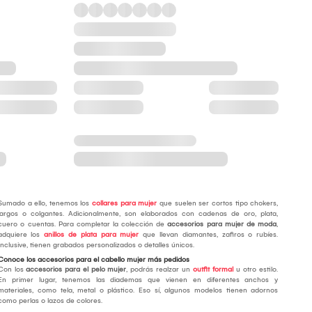
Sumado a ello, tenemos los
collares para mujer
que suelen ser cortos tipo chokers,
largos o colgantes. Adicionalmente, son elaborados con cadenas de oro, plata,
cuero o cuentas. Para completar la colección de
accesorios para mujer de moda
,
adquiere los
anillos de plata para mujer
que llevan diamantes, zafiros o rubíes.
Inclusive, tienen grabados personalizados o detalles únicos.
Conoce los accesorios para el cabello mujer más pedidos
Con los
accesorios para el pelo mujer
, podrás realzar un
outfit formal
u otro estilo.
En primer lugar, tenemos las diademas que vienen en diferentes anchos y
materiales, como tela, metal o plástico. Eso sí, algunos modelos tienen adornos
como perlas o lazos de colores.