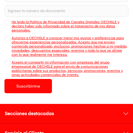
He leído la Política de Privacidad de Canales Digitales OECHSLE y
declaro haber sido informado sobre el tratamiento de mis datos
personales.
Autorizo a OECHSLE a conocer mejor mis gustos y preferencias para
ofrecerme experiencias personalizadas. Acepto que me envien
contenido personalizado, exclusivo, promociones hechas a mi medida,
novedades, descuentos especiales, eventos y todo lo que se alinee
con lo que realmente me interesa.
Acepto el compartir mi información con empresas del grupo
empresarial de OECHSLE para el envío de comunicaciones
publicitarias sobre sus productos, servicios, promociones, eventos y
otras actividades comerciales de interés.
Suscribirme
Secciones destacadas