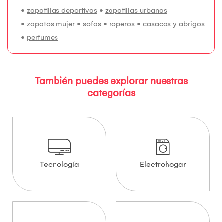
•
zapatillas deportivas
•
zapatillas urbanas
•
zapatos mujer
•
sofas
•
roperos
•
casacas y abrigos
•
perfumes
También puedes explorar nuestras
categorías
Tecnología
Electrohogar