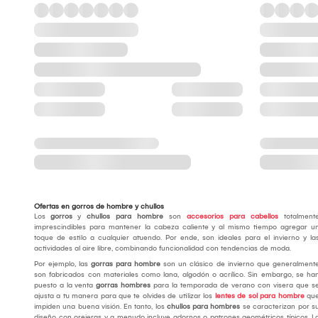
Ofertas en gorros de hombre y chullos
Los
gorros
y
chullos para hombre
son
accesorios para cabellos
totalment
imprescindibles para mantener la cabeza caliente y al mismo tiempo agregar u
toque de estilo a cualquier atuendo. Por ende, son ideales para el invierno y la
actividades al aire libre, combinando funcionalidad con tendencias de moda.
Por ejemplo, las
gorras para hombre
son un clásico de invierno que generalment
son fabricados con materiales como lana, algodón o acrílico. Sin embargo, se ha
puesto a la venta
gorras hombres
para la temporada de verano con visera que s
ajusta a tu manera para que te olvides de utilizar los
lentes de sol para hombre
qu
impiden una buena visión. En tanto, los
chullos para hombres
se caracterizan por s
diseño con orejeras y a menudo incluye adornos o patrones geométricos típicos. L