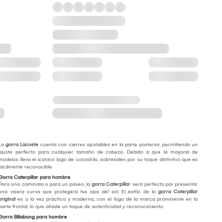
La
gorra Lacoste
cuenta con cierres ajustables en la parte posterior, permitiendo un
ajuste perfecto para cualquier tamaño de cabeza. Debido a que la mayoría de
modelos lleva el icónico logo de cocodrilo, sobresalen por su toque distintivo que es
fácilmente reconocible.
Gorra Caterpillar para hombre
Para una caminata o para un paseo, la
gorra Caterpillar
será perfecta por presentar
una visera curva que protegerá tus ojos del sol. El estilo de la
gorra Caterpillar
original
es a la vez práctica y moderna, con el logo de la marca prominente en la
parte frontal, lo que añade un toque de autenticidad y reconocimiento.
Gorra Billabong para hombre