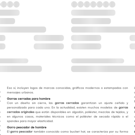
Eso sí, incluyen logos de marcas conocidas, gráficos modernos o estampados con
e
mensajes urbanos.
n
Gorras cerradas para hombre
s
Con un diseño sin cierre, las
gorras cerradas
garantizan un ajuste ceñido y
personalizado para cada uno. En la actualidad, existen muchos modelos de
gorras
e
cerradas originales
que están disponibles en algodón, poliéster, mezclas de tejidos, y
n
en algunos casos, materiales técnicos como el poliéster de secado rápido o el
e
spandex para mayor elasticidad.
e
Gorro pescador de hombre
u
El
gorro pescador
también conocido como bucket hat, se caracteriza por su forma
a