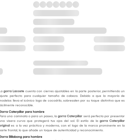
La
gorra Lacoste
cuenta con cierres ajustables en la parte posterior, permitiendo un
ajuste perfecto para cualquier tamaño de cabeza. Debido a que la mayoría de
modelos lleva el icónico logo de cocodrilo, sobresalen por su toque distintivo que es
fácilmente reconocible.
Gorra Caterpillar para hombre
Para una caminata o para un paseo, la
gorra Caterpillar
será perfecta por presentar
una visera curva que protegerá tus ojos del sol. El estilo de la
gorra Caterpillar
original
es a la vez práctica y moderna, con el logo de la marca prominente en la
parte frontal, lo que añade un toque de autenticidad y reconocimiento.
Gorra Billabong para hombre