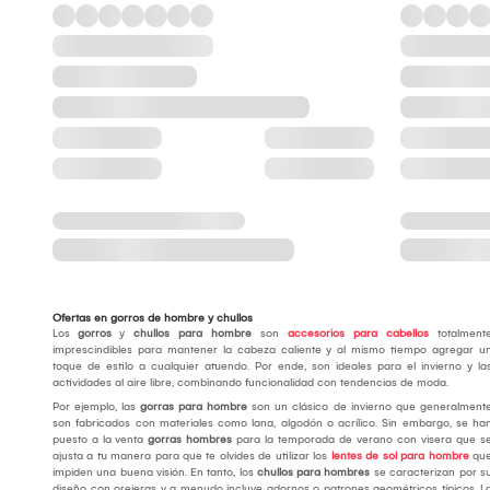
Ofertas en gorros de hombre y chullos
Los
gorros
y
chullos para hombre
son
accesorios para cabellos
totalment
imprescindibles para mantener la cabeza caliente y al mismo tiempo agregar u
toque de estilo a cualquier atuendo. Por ende, son ideales para el invierno y la
actividades al aire libre, combinando funcionalidad con tendencias de moda.
Por ejemplo, las
gorras para hombre
son un clásico de invierno que generalment
son fabricados con materiales como lana, algodón o acrílico. Sin embargo, se ha
puesto a la venta
gorras hombres
para la temporada de verano con visera que s
ajusta a tu manera para que te olvides de utilizar los
lentes de sol para hombre
qu
impiden una buena visión. En tanto, los
chullos para hombres
se caracterizan por s
diseño con orejeras y a menudo incluye adornos o patrones geométricos típicos. L