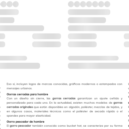
Eso sí, incluyen logos de marcas conocidas, gráficos modernos o estampados con
e
mensajes urbanos.
n
Gorras cerradas para hombre
s
Con un diseño sin cierre, las
gorras cerradas
garantizan un ajuste ceñido y
personalizado para cada uno. En la actualidad, existen muchos modelos de
gorras
e
cerradas originales
que están disponibles en algodón, poliéster, mezclas de tejidos, y
n
en algunos casos, materiales técnicos como el poliéster de secado rápido o el
e
spandex para mayor elasticidad.
e
Gorro pescador de hombre
u
El
gorro pescador
también conocido como bucket hat, se caracteriza por su forma
a