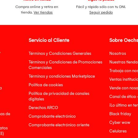
Compra online y retira en
Fácil y rápido sólo con tu DNI.
tienda.
Ver tiendas
Seguir pedido
Servicio al Cliente
Sobre Oechs
?
Términos y Condiciones Generales
Nosotros
Términos y Condiciones de Promociones
Nuestras tienda
Comerciales
Trabaja con no
Términos y condiciones Marketplace
Ventas instituci
Política de cookies
a
Vende con noso
Política de privacidad de canales
Canal de ética 
digitales
¡Lo último en t
Derechos ARCO
nas de
Black friday
Comprobante electrónico
Cyber wow
Comprobante electrónico oriente
atos
Celulares
EE)