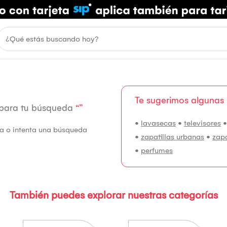
Te sugerimos algunas
 para tu búsqueda
“”
•
lavasecas
•
televisores
fía o intenta una búsqueda
•
zapatillas urbanas
•
zap
•
perfumes
También puedes explorar nuestras categorías