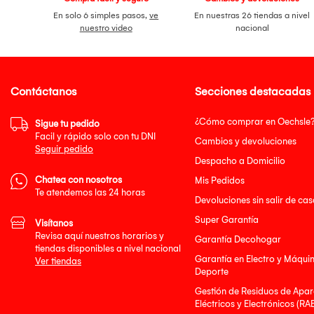
En solo 6 simples pasos,
ve
En nuestras 26 tiendas a nivel
nuestro video
nacional
Contáctanos
Secciones destacadas
¿Cómo comprar en Oechsle
Sigue tu pedido
Facil y rápido solo con tu DNI
Cambios y devoluciones
Seguir pedido
Despacho a Domicilio
Chatea con nosotros
Mis Pedidos
Te atendemos las 24 horas
Devoluciones sin salir de cas
Super Garantía
Visítanos
Revisa aquí nuestros horarios y
Garantía Decohogar
tiendas disponibles a nivel nacional
Garantía en Electro y Máqui
Ver tiendas
Deporte
Gestión de Residuos de Apar
Eléctricos y Electrónicos (RA