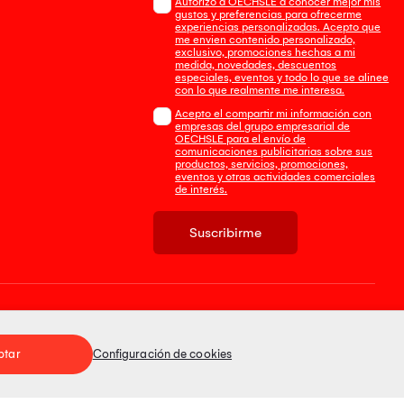
Autorizo a OECHSLE a conocer mejor mis
gustos y preferencias para ofrecerme
experiencias personalizadas. Acepto que
me envien contenido personalizado,
exclusivo, promociones hechas a mi
medida, novedades, descuentos
especiales, eventos y todo lo que se alinee
con lo que realmente me interesa.
Acepto el compartir mi información con
empresas del grupo empresarial de
OECHSLE para el envío de
comunicaciones publicitarias sobre sus
productos, servicios, promociones,
eventos y otras actividades comerciales
de interés.
Suscribirme
Tienda 100% Segura
ptar
Configuración de cookies