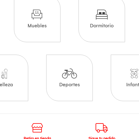
Muebles
Dormitorio
elleza
Deportes
Infant
Retiro en tienda
Sigue tu pedido