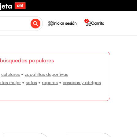
0
Iniciar sesión
Carrito
 búsquedas populares
•
celulares
•
zapatillas deportivas
atos mujer
•
sofas
•
roperos
•
casacas y abrigos