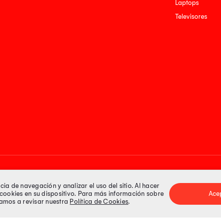
Laptops
Televisores
Medios de pago
a de navegación y analizar el uso del sitio. Al hacer
e cookies en su dispositivo. Para más información sobre
Ace
itamos a revisar nuestra
Política de Cookies
.