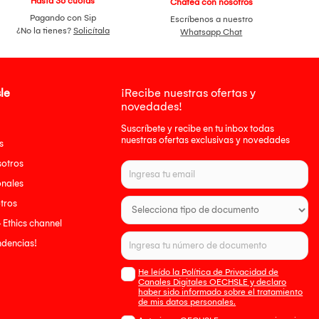
Hasta 36 cuotas
Chatea con nosotros
Pagando con Sip
Escríbenos a nuestro
¿No la tienes?
Solicítala
Whatsapp Chat
le
¡Recibe nuestras ofertas y
novedades!
Suscríbete y recibe en tu inbox todas
nuestras ofertas exclusivas y novedades
s
sotros
onales
tros
- Ethics channel
endencias!
He leído la Política de Privacidad de
Canales Digitales OECHSLE y declaro
haber sido informado sobre el tratamiento
de mis datos personales.