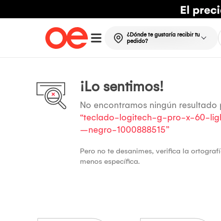
¿Dónde te gustaría recibir tu
pedido?
¡Lo sentimos!
No encontramos ningún resultado
“teclado-logitech-g-pro-x-60-ligh
--negro-1000888515”
Pero no te desanimes, verifica la ortogra
menos específica.