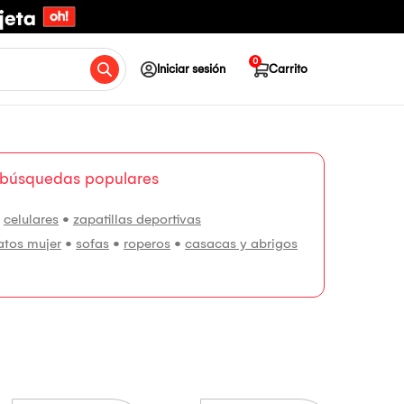
0
Iniciar sesión
Carrito
 búsquedas populares
•
celulares
•
zapatillas deportivas
atos mujer
•
sofas
•
roperos
•
casacas y abrigos