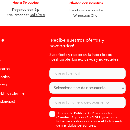
Hasta 36 cuotas
Chatea con nosotros
Pagando con Sip
Escríbenos a nuestro
¿No la tienes?
Solicítala
Whatsapp Chat
le
¡Recibe nuestras ofertas y
novedades!
Suscríbete y recibe en tu inbox todas
nuestras ofertas exclusivas y novedades
s
sotros
onales
tros
- Ethics channel
endencias!
He leído la Política de Privacidad de
Canales Digitales OECHSLE y declaro
haber sido informado sobre el tratamiento
de mis datos personales.