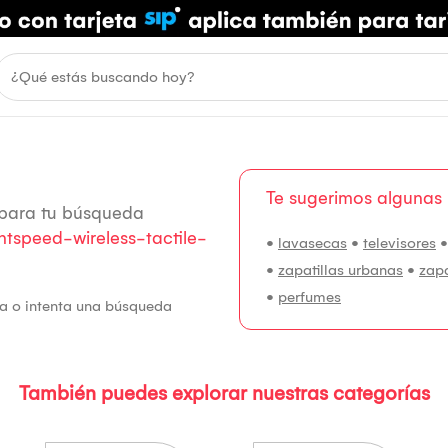
Te sugerimos algunas
 para tu búsqueda
tspeed-wireless-tactile-
•
lavasecas
•
televisores
•
zapatillas urbanas
•
zap
•
perfumes
fía o intenta una búsqueda
También puedes explorar nuestras categorías