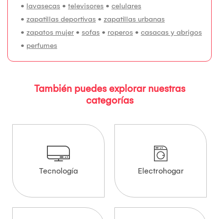
•
lavasecas
•
televisores
•
celulares
•
zapatillas deportivas
•
zapatillas urbanas
•
zapatos mujer
•
sofas
•
roperos
•
casacas y abrigos
•
perfumes
También puedes explorar nuestras
categorías
Tecnología
Electrohogar