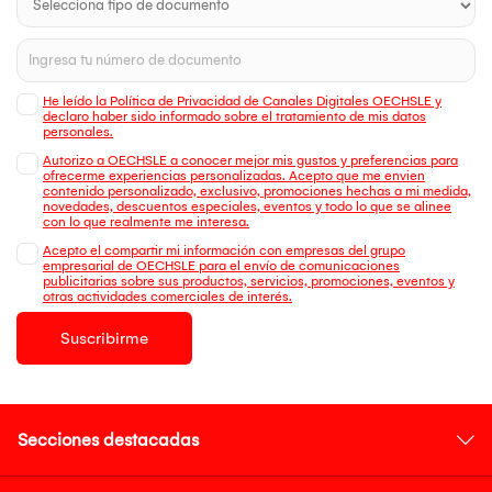
He leído la Política de Privacidad de Canales Digitales OECHSLE y
declaro haber sido informado sobre el tratamiento de mis datos
personales.
Autorizo a OECHSLE a conocer mejor mis gustos y preferencias para
ofrecerme experiencias personalizadas. Acepto que me envien
contenido personalizado, exclusivo, promociones hechas a mi medida,
novedades, descuentos especiales, eventos y todo lo que se alinee
con lo que realmente me interesa.
Acepto el compartir mi información con empresas del grupo
empresarial de OECHSLE para el envío de comunicaciones
publicitarias sobre sus productos, servicios, promociones, eventos y
otras actividades comerciales de interés.
Suscribirme
Secciones destacadas